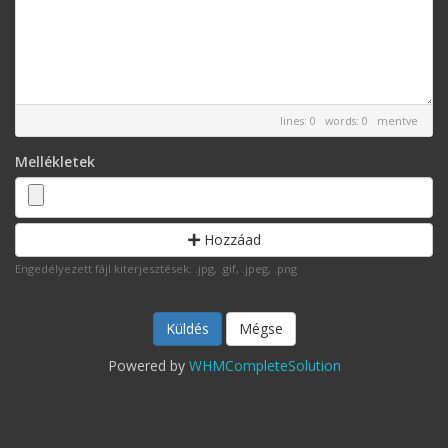
lines: 0 words: 0
mentve
Mellékletek
Hozzáad
Engedélyezett fájl kiterjesztések: .jpg, .gif, .jpeg, .png
Mégse
Powered by
WHMCompleteSolution