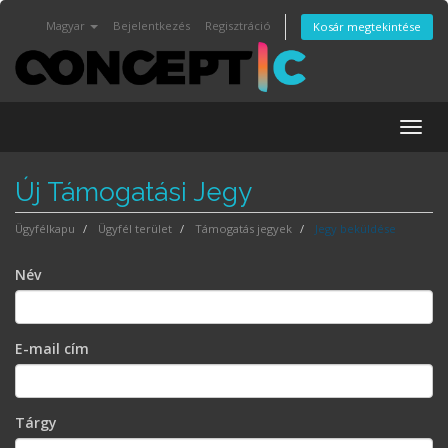
Magyar
Bejelentkezés
Regisztráció
Kosár megtekintése
Togg
navig
Új Támogatási Jegy
Ügyfélkapu
Ügyfél terület
Támogatás jegyek
Jegy beküldése
Név
E-mail cím
Tárgy