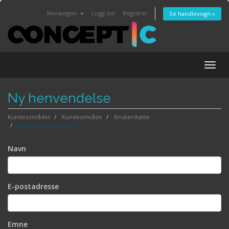
Norwegian
Logg inn
Registrer
Se handlevogn »
Togg
navig
Ny henvendelse
Kundeområdet
Kundeområde
Brukerstøtte
Kontakt brukerstøtte
Navn
E-postadresse
Emne