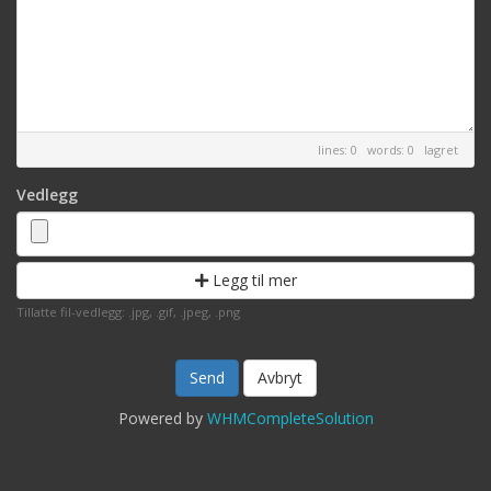
lines: 0 words: 0
lagret
Vedlegg
Legg til mer
Tillatte fil-vedlegg: .jpg, .gif, .jpeg, .png
Avbryt
Powered by
WHMCompleteSolution