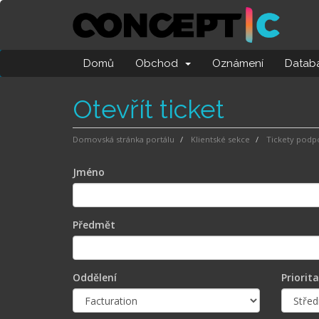
Domů
Obchod
Oznámení
Databá
Otevřít ticket
Domovská stránka portálu
Klientské sekce
Tickety podp
Jméno
Předmět
Oddělení
Priorita