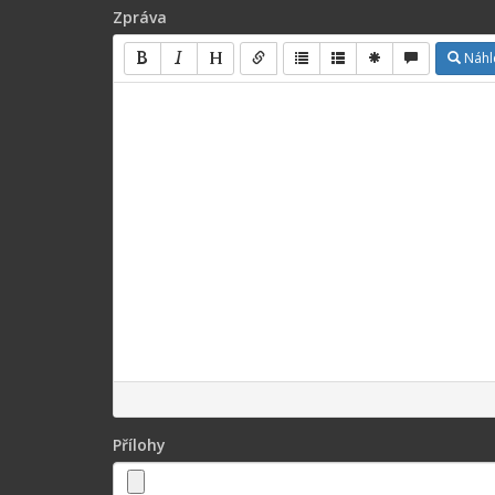
Zpráva
Náhl
Přílohy