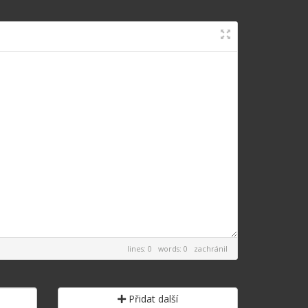
lines: 0 words: 0
zachránil
Přidat další