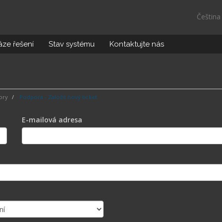
Češtin
ze řešení
Stav systému
Kontaktujte nás
ory
Podpora - Založit nový ticket
E-mailová adresa