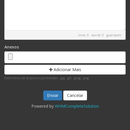
lines: 0 words: 0
guardado
Anexos
Adicionar Mais
Extensões de arquivos permitidas: .jpg, .gif, .jpeg, .png
Cancelar
Powered by
WHMCompleteSolution