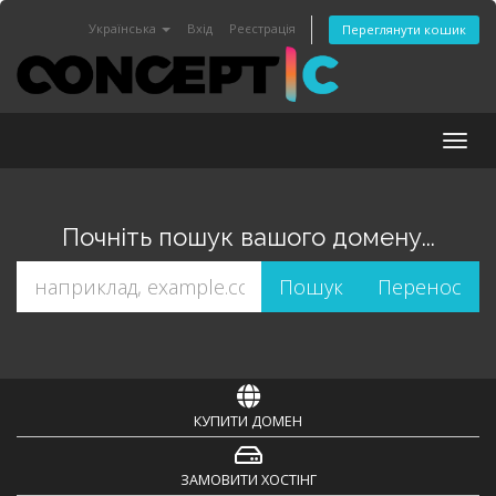
Українська
Вхід
Реєстрація
Переглянути кошик
Togg
navig
Почніть пошук вашого домену...
КУПИТИ ДОМЕН
ЗАМОВИТИ ХОСТІНГ