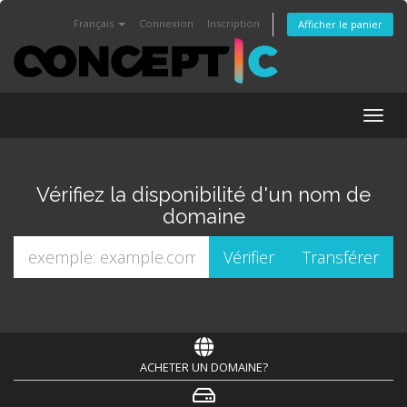
Français
Connexion
Inscription
Afficher le panier
Togg
navig
Vérifiez la disponibilité d'un nom de
domaine
ACHETER UN DOMAINE?