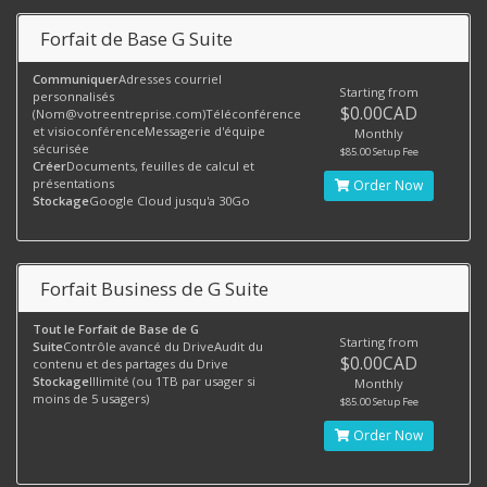
Forfait de Base G Suite
Communiquer
Adresses courriel
Starting from
personnalisés
$0.00CAD
(
Nom@votreentreprise.com
)Téléconférence
et visioconférenceMessagerie d'équipe
Monthly
sécurisée
$85.00 Setup Fee
Créer
Documents, feuilles de calcul et
présentations
Order Now
Stockage
Google Cloud jusqu'a 30Go
Forfait Business de G Suite
Tout le Forfait de Base de G
Starting from
Suite
Contrôle avancé du DriveAudit du
$0.00CAD
contenu et des partages du Drive
Stockage
Illimité (ou 1TB par usager si
Monthly
moins de 5 usagers)
$85.00 Setup Fee
Order Now