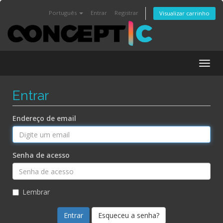
Português
Entrar
Registrar
Visualizar carrinho
Togg
navig
Entrar
Endereço de email
Senha de acesso
Lembrar
Esqueceu a senha?